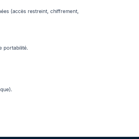
es (accès restreint, chiffrement,
 portabilité.
ique).