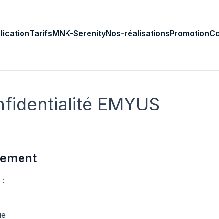
lication
Tarifs
MNK-Serenity
Nos-réalisations
Promotion
Co
nfidentialité EMYUS
itement
 :
ue